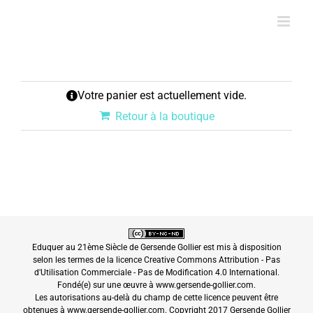
Passer
au
contenu
Votre panier est actuellement vide.
Retour à la boutique
Eduquer au 21ème Siècle
de
Gersende Gollier
est mis à disposition
selon les termes de la
licence Creative Commons Attribution - Pas
d'Utilisation Commerciale - Pas de Modification 4.0 International
.
Fondé(e) sur une œuvre à
www.gersende-gollier.com
.
Les autorisations au-delà du champ de cette licence peuvent être
obtenues à
www.gersende-gollier.com
. Copyright 2017 Gersende Gollier