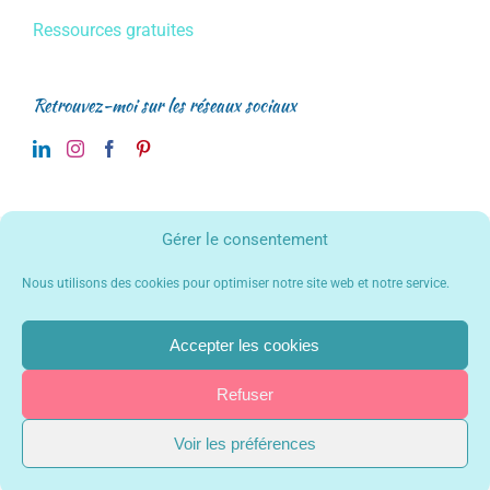
Ressources gratuites
Retrouvez-moi sur les réseaux sociaux
Gérer le consentement
Eduquer au 21ème Siècle
de
Gersende Gollier
est mis à disposition
Nous utilisons des cookies pour optimiser notre site web et notre service.
selon les termes de la
licence Creative Commons Attribution - Pas
d'Utilisation Commerciale - Pas de Modification 4.0 International
.
Fondé(e) sur une œuvre à
www.gersende-gollier.com
.
Accepter les cookies
Les autorisations au-delà du champ de cette licence peuvent être
obtenues à
www.gersende-gollier.com
. Copyright 2017 Gersende Gollier
| Tous droits réservés | Mis en ligne par
Faites bouger vos ID !
|
Mentions
Refuser
légales
|
Politique de confidentialité
Voir les préférences
LinkedIn
Instagram