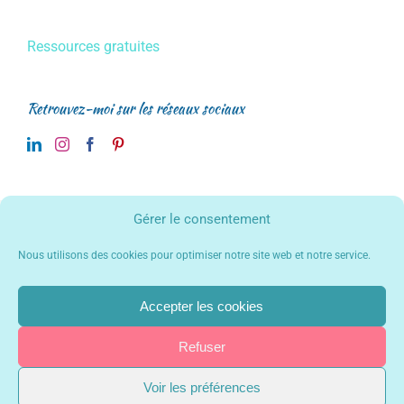
Ressources gratuites
Retrouvez-moi sur les réseaux sociaux
Gérer le consentement
Eduquer au 21ème Siècle
de
Gersende Gollier
est mis à disposition
Nous utilisons des cookies pour optimiser notre site web et notre service.
selon les termes de la
licence Creative Commons Attribution - Pas
d'Utilisation Commerciale - Pas de Modification 4.0 International
.
Fondé(e) sur une œuvre à
www.gersende-gollier.com
.
Accepter les cookies
Les autorisations au-delà du champ de cette licence peuvent être
obtenues à
www.gersende-gollier.com
. Copyright 2017 Gersende Gollier
| Tous droits réservés | Mis en ligne par
Faites bouger vos ID !
|
Mentions
Refuser
légales
|
Politique de confidentialité
Voir les préférences
LinkedIn
Instagram