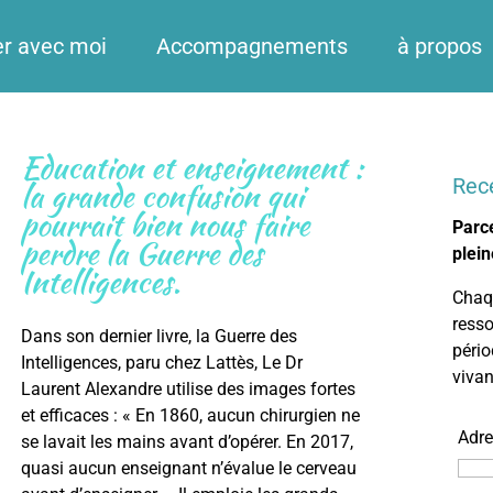
er avec moi
Accompagnements
à propos
Education et enseignement :
Rec
la grande confusion qui
pourrait bien nous faire
Parce
perdre la Guerre des
plein
Intelligences.
Chaqu
resso
Dans son dernier livre, la Guerre des
pério
Intelligences, paru chez Lattès, Le Dr
viva
Laurent Alexandre utilise des images fortes
et efficaces : « En 1860, aucun chirurgien ne
Adre
se lavait les mains avant d’opérer. En 2017,
quasi aucun enseignant n’évalue le cerveau