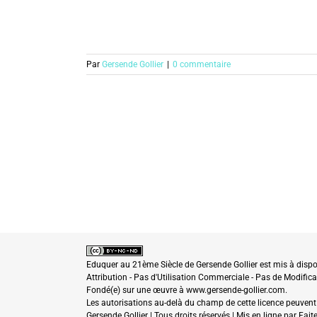
Par
Gersende Gollier
|
0 commentaire
Eduquer au 21ème Siècle
de
Gersende Gollier
est mis à dispo
Attribution - Pas d'Utilisation Commerciale - Pas de Modifica
Fondé(e) sur une œuvre à
www.gersende-gollier.com
.
Les autorisations au-delà du champ de cette licence peuvent
Gersende Gollier | Tous droits réservés | Mis en ligne par
Fait