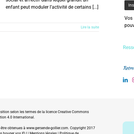
enfant peut moduler l’activité de certains [...]
Vos 
pouv
Lire la suite
Resso
Retro
sition selon les termes de la
licence Creative Commons
tion 4.0 International
.
 être obtenues à
www.gersende-gollier.com
. Copyright 2017
es bouger vos ID !
|
Mentions légales
|
Politique de