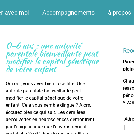
er avec moi
Accompagnements
à propos
0-6 ans : une autorité
Rec
parentale bienveillante peut
modifier le capital génétique
Parce
de votre enfant
plein
Chaqu
Oui oui, vous avez bien lu ce titre. Une
resso
autorité parentale bienveillante peut
pério
modifier le capital génétique de votre
viva
enfant. Cela vous semble dingue ? Alors,
écoutez bien ce qui suit. Les dernières
Adre
découvertes en neurosciences démontrent
par l’épigénétique que l’environnement
social et affectif dans lequel grandit un