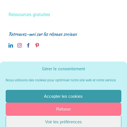
Ressources gratuites
Retrouvez-moi sur les réseaux sociaux
Gérer le consentement
Eduquer au 21ème Siècle
de
Gersende Gollier
est mis à disposition
Nous utilisons des cookies pour optimiser notre site web et notre service.
selon les termes de la
licence Creative Commons Attribution - Pas
d'Utilisation Commerciale - Pas de Modification 4.0 International
.
Fondé(e) sur une œuvre à
www.gersende-gollier.com
.
Accepter les cookies
Les autorisations au-delà du champ de cette licence peuvent être
obtenues à
www.gersende-gollier.com
. Copyright 2017 Gersende Gollier
| Tous droits réservés | Mis en ligne par
Faites bouger vos ID !
|
Mentions
Refuser
légales
|
Politique de confidentialité
Voir les préférences
LinkedIn
Instagram